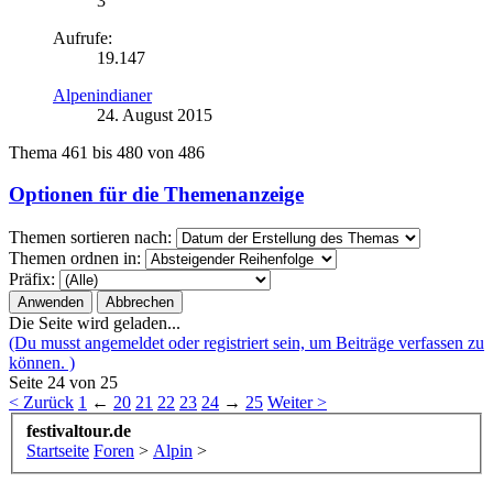
3
Aufrufe:
19.147
Alpenindianer
24. August 2015
Thema 461 bis 480 von 486
Optionen für die Themenanzeige
Themen sortieren nach:
Themen ordnen in:
Präfix:
Die Seite wird geladen...
(Du musst angemeldet oder registriert sein, um Beiträge verfassen zu
können. )
Seite 24 von 25
< Zurück
1
←
20
21
22
23
24
→
25
Weiter >
festivaltour.de
Startseite
Foren
>
Alpin
>