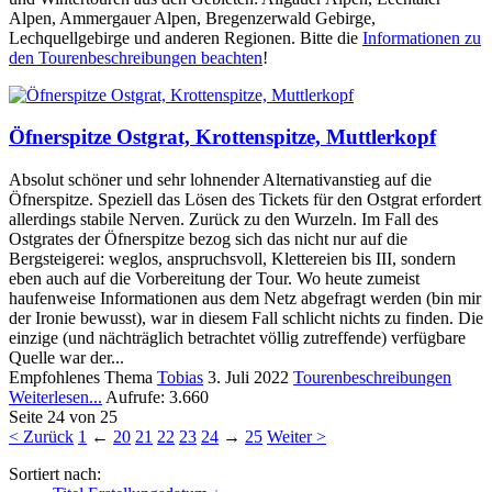
Alpen, Ammergauer Alpen, Bregenzerwald Gebirge,
Lechquellgebirge und anderen Regionen. Bitte die
Informationen zu
den Tourenbeschreibungen beachten
!
Öfnerspitze Ostgrat, Krottenspitze, Muttlerkopf
Absolut schöner und sehr lohnender Alternativanstieg auf die
Öfnerspitze. Speziell das Lösen des Tickets für den Ostgrat erfordert
allerdings stabile Nerven. Zurück zu den Wurzeln. Im Fall des
Ostgrates der Öfnerspitze bezog sich das nicht nur auf die
Bergsteigerei: weglos, anspruchsvoll, Klettereien bis III, sondern
eben auch auf die Vorbereitung der Tour. Wo heute zumeist
haufenweise Informationen aus dem Netz abgefragt werden (bin mir
der Ironie bewusst), war in diesem Fall schlicht nichts zu finden. Die
einzige (und nächträglich betrachtet völlig zutreffende) verfügbare
Quelle war der...
Empfohlenes Thema
Tobias
3. Juli 2022
Tourenbeschreibungen
Weiterlesen...
Aufrufe: 3.660
Seite 24 von 25
< Zurück
1
←
20
21
22
23
24
→
25
Weiter >
Sortiert nach: