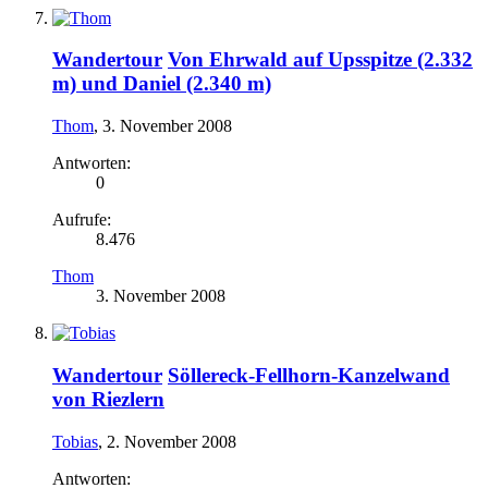
Wandertour
Von Ehrwald auf Upsspitze (2.332
m) und Daniel (2.340 m)
Thom
,
3. November 2008
Antworten:
0
Aufrufe:
8.476
Thom
3. November 2008
Wandertour
Söllereck-Fellhorn-Kanzelwand
von Riezlern
Tobias
,
2. November 2008
Antworten: