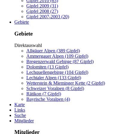
Gipfel 2010 (63)
Gipfel 2009 (31)
Gipfel 2008 (27)
Gipfel 2007-2003 (20)
Gebiete
Gebiete
Direktauswahl
Allgäuer Alpen (389 Gipfel)
Ammergauer Alpen (109 Gipfel)
Bregenzerwald Gebirge (87 Gipfel)
Dolomiten (13 Gipfel)
Lechquellengebirge (104 Gipfel)
Lechtaler Alpen (133 Gipfel)
Wetterstein & Mieminger Kette (2 Gipfel)
Schweizer Voralpen (8 Gipfel)
Rätikon (7 Gipfel)
Bayrische Voralpen (4)
Karte
Links
Suche
Mitglieder
Mitglieder