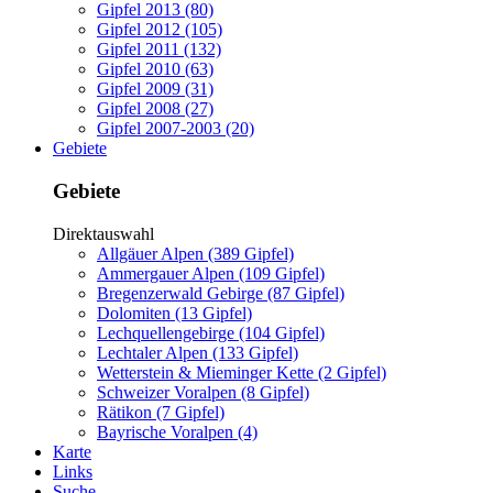
Gipfel 2013 (80)
Gipfel 2012 (105)
Gipfel 2011 (132)
Gipfel 2010 (63)
Gipfel 2009 (31)
Gipfel 2008 (27)
Gipfel 2007-2003 (20)
Gebiete
Gebiete
Direktauswahl
Allgäuer Alpen (389 Gipfel)
Ammergauer Alpen (109 Gipfel)
Bregenzerwald Gebirge (87 Gipfel)
Dolomiten (13 Gipfel)
Lechquellengebirge (104 Gipfel)
Lechtaler Alpen (133 Gipfel)
Wetterstein & Mieminger Kette (2 Gipfel)
Schweizer Voralpen (8 Gipfel)
Rätikon (7 Gipfel)
Bayrische Voralpen (4)
Karte
Links
Suche