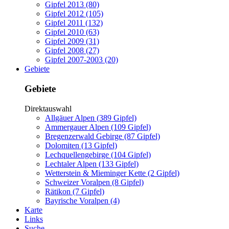
Gipfel 2013 (80)
Gipfel 2012 (105)
Gipfel 2011 (132)
Gipfel 2010 (63)
Gipfel 2009 (31)
Gipfel 2008 (27)
Gipfel 2007-2003 (20)
Gebiete
Gebiete
Direktauswahl
Allgäuer Alpen (389 Gipfel)
Ammergauer Alpen (109 Gipfel)
Bregenzerwald Gebirge (87 Gipfel)
Dolomiten (13 Gipfel)
Lechquellengebirge (104 Gipfel)
Lechtaler Alpen (133 Gipfel)
Wetterstein & Mieminger Kette (2 Gipfel)
Schweizer Voralpen (8 Gipfel)
Rätikon (7 Gipfel)
Bayrische Voralpen (4)
Karte
Links
Suche