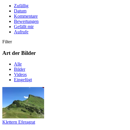
Zufällig
Datum
Kommentare
Bewertungen
Gefällt mir
Aufrufe
Filter
Art der Bilder
Alle
Bilder
Videos
Eingefügt
Klettern Eferagrat