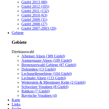
Gipfel 2013 (80)
Gipfel 2012 (105)
Gipfel 2011 (132)
Gipfel 2010 (63)
Gipfel 2009 (31)
Gipfel 2008 (27)
Gipfel 2007-2003 (20)
Gebiete
Gebiete
Direktauswahl
Allgäuer Alpen (389 Gipfel)
Ammergauer Alpen (109 Gipfel)
Bregenzerwald Gebirge (87 Gipfel)
Dolomiten (13 Gipfel)
Lechquellengebirge (104 Gipfel)
Lechtaler Alpen (133 Gipfel)
Wetterstein & Mieminger Kette (2 Gipfel)
Schweizer Voralpen (8 Gipfel)
Rätikon (7 Gipfel)
Bayrische Voralpen (4)
Karte
Links
Suche