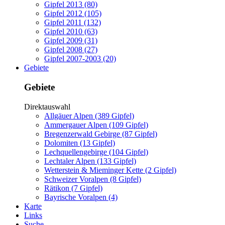
Gipfel 2013 (80)
Gipfel 2012 (105)
Gipfel 2011 (132)
Gipfel 2010 (63)
Gipfel 2009 (31)
Gipfel 2008 (27)
Gipfel 2007-2003 (20)
Gebiete
Gebiete
Direktauswahl
Allgäuer Alpen (389 Gipfel)
Ammergauer Alpen (109 Gipfel)
Bregenzerwald Gebirge (87 Gipfel)
Dolomiten (13 Gipfel)
Lechquellengebirge (104 Gipfel)
Lechtaler Alpen (133 Gipfel)
Wetterstein & Mieminger Kette (2 Gipfel)
Schweizer Voralpen (8 Gipfel)
Rätikon (7 Gipfel)
Bayrische Voralpen (4)
Karte
Links
Suche