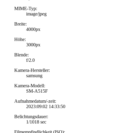
MIME-Typ:
image/jpeg
Breite:
4000px
Höhe:
3000px
Blende:
f/2.0
Kamera-Hersteller:
samsung
Kamera-Modell:
SM-A515F
Aufnahmedatum/-zeit:
2023:09:02 14:33:50
Belichtungsdauer:
1/1018 sec
Filmempfindlichkeit (ISO):