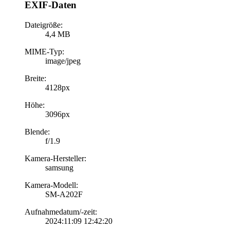
EXIF-Daten
Dateigröße:
4,4 MB
MIME-Typ:
image/jpeg
Breite:
4128px
Höhe:
3096px
Blende:
f/1.9
Kamera-Hersteller:
samsung
Kamera-Modell:
SM-A202F
Aufnahmedatum/-zeit:
2024:11:09 12:42:20