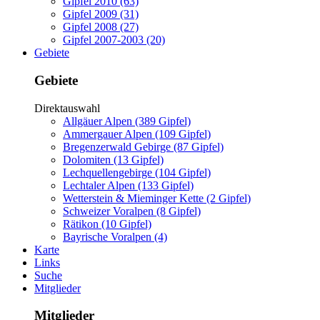
Gipfel 2010 (63)
Gipfel 2009 (31)
Gipfel 2008 (27)
Gipfel 2007-2003 (20)
Gebiete
Gebiete
Direktauswahl
Allgäuer Alpen (389 Gipfel)
Ammergauer Alpen (109 Gipfel)
Bregenzerwald Gebirge (87 Gipfel)
Dolomiten (13 Gipfel)
Lechquellengebirge (104 Gipfel)
Lechtaler Alpen (133 Gipfel)
Wetterstein & Mieminger Kette (2 Gipfel)
Schweizer Voralpen (8 Gipfel)
Rätikon (10 Gipfel)
Bayrische Voralpen (4)
Karte
Links
Suche
Mitglieder
Mitglieder