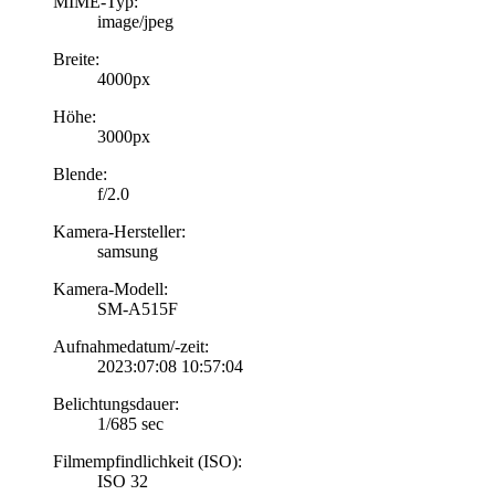
MIME-Typ:
image/jpeg
Breite:
4000px
Höhe:
3000px
Blende:
f/2.0
Kamera-Hersteller:
samsung
Kamera-Modell:
SM-A515F
Aufnahmedatum/-zeit:
2023:07:08 10:57:04
Belichtungsdauer:
1/685 sec
Filmempfindlichkeit (ISO):
ISO 32