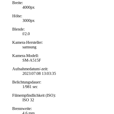
Breite:
4000px
Höhe:
3000px
Blende:
f/2.0
Kamera-Hersteller:
samsung
Kamera-Modell:
SM-A515F
Aufnahmedatum/-zeit:
2023:07:08 13:03:35
Belichtungsdauer:
1/981 sec
Filmempfindlichkeit (ISO):
ISO 32
Brennweite:
4.6 mm