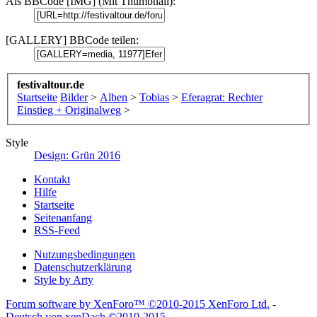
Als BBCode [IMG] (Mit Thumbnail):
[GALLERY] BBCode teilen:
festivaltour.de
Startseite
Bilder
>
Alben
>
Tobias
>
Eferagrat: Rechter
Einstieg + Originalweg
>
Style
Design: Grün 2016
Kontakt
Hilfe
Startseite
Seitenanfang
RSS-Feed
Nutzungsbedingungen
Datenschutzerklärung
Style by Arty
Forum software by XenForo™
©2010-2015 XenForo Ltd.
-
Deutsch von xenDach
©2010-2015