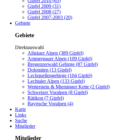
Gipfel 2010 (63)
Gipfel 2009 (31)
Gipfel 2008 (27)
Gipfel 2007-2003 (20)
Gebiete
Gebiete
Direktauswahl
Allgäuer Alpen (389 Gipfel)
Ammergauer Alpen (109 Gipfel)
Bregenzerwald Gebirge (87 Gipfel)
Dolomiten (13 Gipfel)
Lechquellengebirge (104 Gipfel)
Lechtaler Alpen (133 Gipfel)
Wetterstein & Mieminger Kette (2 Gipfel)
Schweizer Voralpen (8 Gipfel)
Rätikon (7 Gipfel)
Bayrische Voralpen (4)
Karte
Links
Suche
Mitglieder
Mitglieder