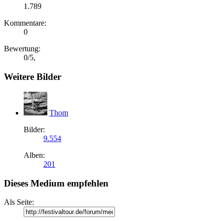
1.789
Kommentare:
0
Bewertung:
0
/
5
,
Weitere Bilder
Thom
Bilder:
9.554
Alben:
201
Dieses Medium empfehlen
Als Seite: