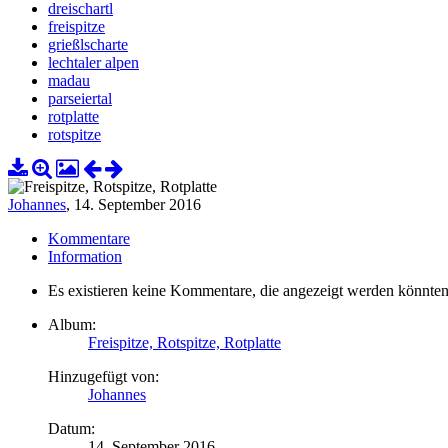
dreischartl
freispitze
grießlscharte
lechtaler alpen
madau
parseiertal
rotplatte
rotspitze
Johannes
,
14. September 2016
Kommentare
Information
Es existieren keine Kommentare, die angezeigt werden könnten
Album:
Freispitze, Rotspitze, Rotplatte
Hinzugefügt von:
Johannes
Datum:
14. September 2016