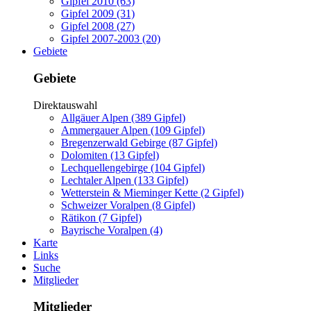
Gipfel 2010 (63)
Gipfel 2009 (31)
Gipfel 2008 (27)
Gipfel 2007-2003 (20)
Gebiete
Gebiete
Direktauswahl
Allgäuer Alpen (389 Gipfel)
Ammergauer Alpen (109 Gipfel)
Bregenzerwald Gebirge (87 Gipfel)
Dolomiten (13 Gipfel)
Lechquellengebirge (104 Gipfel)
Lechtaler Alpen (133 Gipfel)
Wetterstein & Mieminger Kette (2 Gipfel)
Schweizer Voralpen (8 Gipfel)
Rätikon (7 Gipfel)
Bayrische Voralpen (4)
Karte
Links
Suche
Mitglieder
Mitglieder