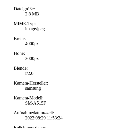
Dateigröße:
2,8 MB
MIME-Typ:
image/jpeg
Breite:
4000px
Höhe:
3000px
Blende:
f/2.0
Kamera-Hersteller:
samsung
Kamera-Modell:
SM-A515F
Aufnahmedatum/-zeit:
2022:08:29 11:53:24
Belichtungsdauer: