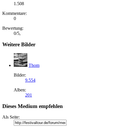
1.508
Kommentare:
0
Bewertung:
0
/
5
,
Weitere Bilder
Thom
Bilder:
9.554
Alben:
201
Dieses Medium empfehlen
Als Seite: