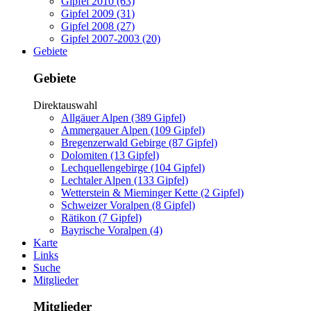
Gipfel 2010 (63)
Gipfel 2009 (31)
Gipfel 2008 (27)
Gipfel 2007-2003 (20)
Gebiete
Gebiete
Direktauswahl
Allgäuer Alpen (389 Gipfel)
Ammergauer Alpen (109 Gipfel)
Bregenzerwald Gebirge (87 Gipfel)
Dolomiten (13 Gipfel)
Lechquellengebirge (104 Gipfel)
Lechtaler Alpen (133 Gipfel)
Wetterstein & Mieminger Kette (2 Gipfel)
Schweizer Voralpen (8 Gipfel)
Rätikon (7 Gipfel)
Bayrische Voralpen (4)
Karte
Links
Suche
Mitglieder
Mitglieder