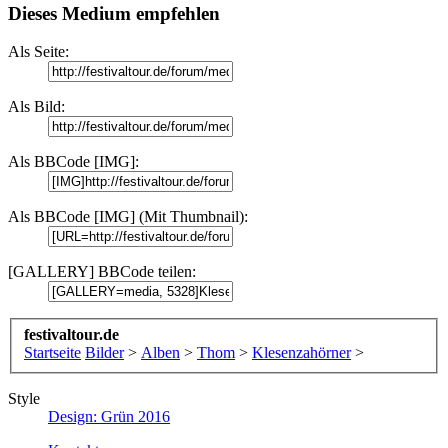
Dieses Medium empfehlen
Als Seite:
Als Bild:
Als BBCode [IMG]:
Als BBCode [IMG] (Mit Thumbnail):
[GALLERY] BBCode teilen:
festivaltour.de
Startseite
Bilder
>
Alben
>
Thom
>
Klesenzahörner
>
Style
Design: Grün 2016