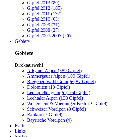
Gipfel 2013 (80)
Gipfel 2012 (105)
Gipfel 2011 (132)
Gipfel 2010 (63)
Gipfel 2009 (31)
Gipfel 2008 (27)
Gipfel 2007-2003 (20)
Gebiete
Gebiete
Direktauswahl
Allgäuer Alpen (389 Gipfel)
Ammergauer Alpen (109 Gipfel)
Bregenzerwald Gebirge (87 Gipfel)
Dolomiten (13 Gipfel)
Lechquellengebirge (104 Gipfel)
Lechtaler Alpen (133 Gipfel)
Wetterstein & Mieminger Kette (2 Gipfel)
Schweizer Voralpen (8 Gipfel)
Rätikon (7 Gipfel)
Bayrische Voralpen (4)
Karte
Links
Suche