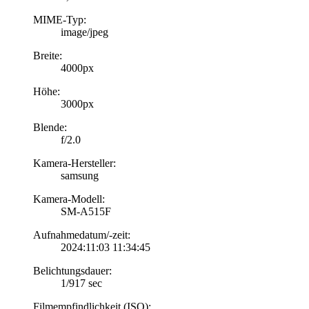
MIME-Typ:
image/jpeg
Breite:
4000px
Höhe:
3000px
Blende:
f/2.0
Kamera-Hersteller:
samsung
Kamera-Modell:
SM-A515F
Aufnahmedatum/-zeit:
2024:11:03 11:34:45
Belichtungsdauer:
1/917 sec
Filmempfindlichkeit (ISO):