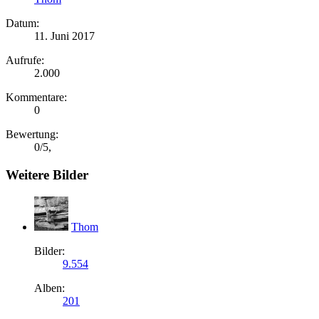
Datum:
11. Juni 2017
Aufrufe:
2.000
Kommentare:
0
Bewertung:
0
/
5
,
Weitere Bilder
Thom
Bilder:
9.554
Alben:
201