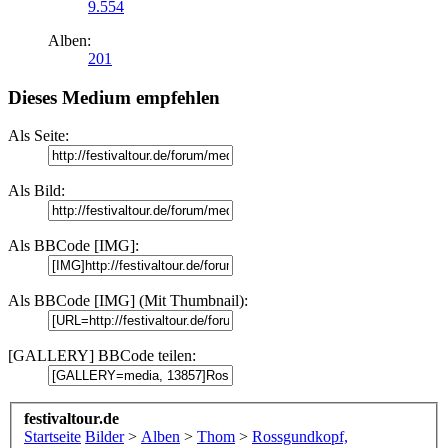
9.554
Alben:
201
Dieses Medium empfehlen
Als Seite:
Als Bild:
Als BBCode [IMG]:
Als BBCode [IMG] (Mit Thumbnail):
[GALLERY] BBCode teilen:
festivaltour.de
Startseite
Bilder
>
Alben
>
Thom
>
Rossgundkopf,