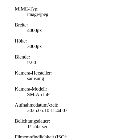
MIME-Typ:
image/jpeg
Breite:
4000px
Höhe:
3000px
Blende:
f/2.0
Kamera-Hersteller:
samsung
Kamera-Modell:
SM-A515F
Aufnahmedatum/-zeit:
2025:05:10 11:44:07
Belichtungsdauer:
1/1242 sec
Filmempfindlichkeit (ISO):