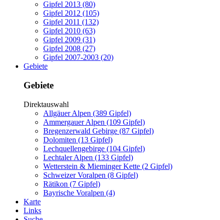
Gipfel 2013 (80)
Gipfel 2012 (105)
Gipfel 2011 (132)
Gipfel 2010 (63)
Gipfel 2009 (31)
Gipfel 2008 (27)
Gipfel 2007-2003 (20)
Gebiete
Gebiete
Direktauswahl
Allgäuer Alpen (389 Gipfel)
Ammergauer Alpen (109 Gipfel)
Bregenzerwald Gebirge (87 Gipfel)
Dolomiten (13 Gipfel)
Lechquellengebirge (104 Gipfel)
Lechtaler Alpen (133 Gipfel)
Wetterstein & Mieminger Kette (2 Gipfel)
Schweizer Voralpen (8 Gipfel)
Rätikon (7 Gipfel)
Bayrische Voralpen (4)
Karte
Links
Suche