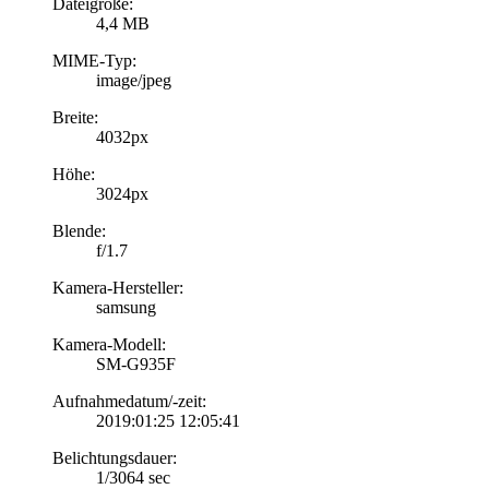
Dateigröße:
4,4 MB
MIME-Typ:
image/jpeg
Breite:
4032px
Höhe:
3024px
Blende:
f/1.7
Kamera-Hersteller:
samsung
Kamera-Modell:
SM-G935F
Aufnahmedatum/-zeit:
2019:01:25 12:05:41
Belichtungsdauer:
1/3064 sec