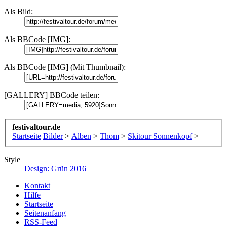
Als Bild:
Als BBCode [IMG]:
Als BBCode [IMG] (Mit Thumbnail):
[GALLERY] BBCode teilen:
festivaltour.de
Startseite
Bilder
>
Alben
>
Thom
>
Skitour Sonnenkopf
>
Style
Design: Grün 2016
Kontakt
Hilfe
Startseite
Seitenanfang
RSS-Feed