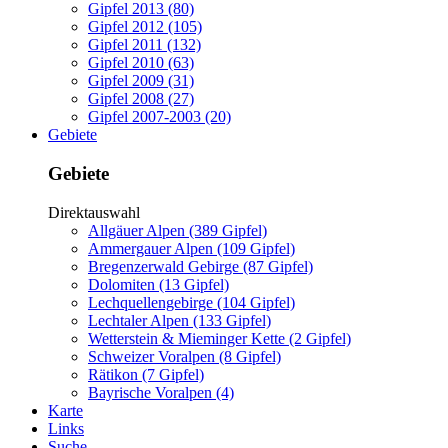
Gipfel 2013 (80)
Gipfel 2012 (105)
Gipfel 2011 (132)
Gipfel 2010 (63)
Gipfel 2009 (31)
Gipfel 2008 (27)
Gipfel 2007-2003 (20)
Gebiete
Gebiete
Direktauswahl
Allgäuer Alpen (389 Gipfel)
Ammergauer Alpen (109 Gipfel)
Bregenzerwald Gebirge (87 Gipfel)
Dolomiten (13 Gipfel)
Lechquellengebirge (104 Gipfel)
Lechtaler Alpen (133 Gipfel)
Wetterstein & Mieminger Kette (2 Gipfel)
Schweizer Voralpen (8 Gipfel)
Rätikon (7 Gipfel)
Bayrische Voralpen (4)
Karte
Links
Suche