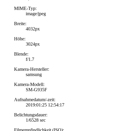
MIME-Typ:
image/jpeg
Breite:
4032px
Höhe:
3024px
Blende:
f/1.7
Kamera-Hersteller:
samsung
Kamera-Modell:
SM-G935F
Aufnahmedatum/-zeit:
2019:01:25 12:54:17
Belichtungsdauer:
1/6528 sec
Filmempfindlichkeit (ISO):