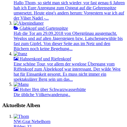
Hallo Thom, so sieht man sich wieder, vor fast genau 6 Jahren
hab ich Eure Anregung zum Ostgrat auf die Gehrenspitze
umgesetzt. Heute ging's anders herum: Vorgestern war ich auf
der Vilser Nadel -...
Glabkopf und Gartenspitze
Hab die Tor am 29.09.2018 von Obergrünau ausgemacht.
Weglos und auf alten Jägersteigen bzw. Latschengewühle bis
fast zum Gipfel. Von dieser Seite aus im Netz und den
Büchern noch keine Begehung...
Hahnenkopf und Riefenkopf
Eine schöne Tour, vor allem der weglose Übergang vom
Riffenkopf zum Älpelekopf war interessant. Der wilde Weg
hat für Einsamkeit gesorgt. Es muss nicht immer ein
spektakulärer Berg sein um das...
Hoher Ifen über Schwarzwasserhütte
Die übliche Völkerwanderung..
Aktuellste Alben
NW-Grat Nebelhorn
Bilder: 32