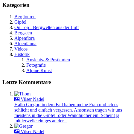
Kategorien
Bergtouren
Gipfel
On Top - Bergwelten aus der Luft
Bergseen
Alpenflora
Alpenfauna
Videos
Historik
Ansichts- & Postkarten
Fotografie
Alpine Kunst
Letzte Kommentare
Vilser Nadel
Hallo Gregor, in dem Fall haben meine Frau und ich es
schlicht und einfach vergessen. Ansonsten tragen wir uns
meistens in die Gipfel- oder Wandbücher ein. Scheint ja
mittlerweile einiges an der...
Vilser Nadel