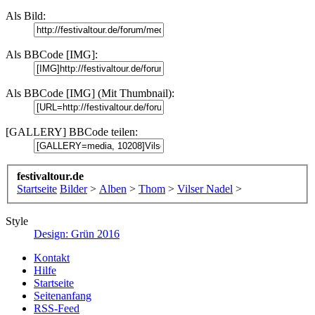
Als Bild:
Als BBCode [IMG]:
Als BBCode [IMG] (Mit Thumbnail):
[GALLERY] BBCode teilen:
festivaltour.de
Startseite
Bilder
>
Alben
>
Thom
>
Vilser Nadel
>
Style
Design: Grün 2016
Kontakt
Hilfe
Startseite
Seitenanfang
RSS-Feed