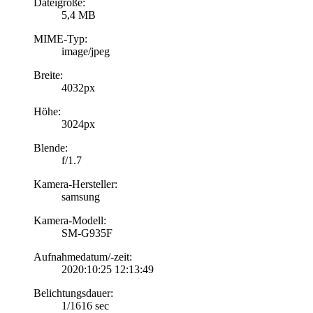
Dateigröße:
5,4 MB
MIME-Typ:
image/jpeg
Breite:
4032px
Höhe:
3024px
Blende:
f/1.7
Kamera-Hersteller:
samsung
Kamera-Modell:
SM-G935F
Aufnahmedatum/-zeit:
2020:10:25 12:13:49
Belichtungsdauer:
1/1616 sec