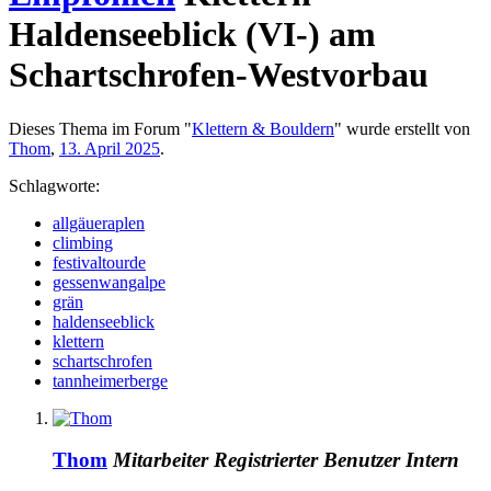
Haldenseeblick (VI-) am
Schartschrofen-Westvorbau
Dieses Thema im Forum "
Klettern & Bouldern
" wurde erstellt von
Thom
,
13. April 2025
.
Schlagworte:
allgäueraplen
climbing
festivaltourde
gessenwangalpe
grän
haldenseeblick
klettern
schartschrofen
tannheimerberge
Thom
Mitarbeiter
Registrierter Benutzer
Intern