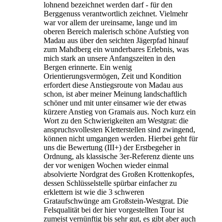
lohnend bezeichnet werden darf - für den
Berggenuss verantwortlich zeichnet. Vielmehr
war vor allem der ureinsame, lange und im
oberen Bereich malerisch schöne Aufstieg von
Madau aus über den seichten Jägerpfad hinauf
zum Mahdberg ein wunderbares Erlebnis, was
mich stark an unsere Anfangszeiten in den
Bergen erinnerte. Ein wenig
Orientierungsvermögen, Zeit und Kondition
erfordert diese Anstiegsroute von Madau aus
schon, ist aber meiner Meinung landschaftlich
schöner und mit unter einsamer wie der etwas
kürzere Anstieg von Gramais aus. Noch kurz ein
Wort zu den Schwierigkeiten am Westgrat: die
anspruchsvollesten Kletterstellen sind zwingend,
können nicht umgangen werden. Hierbei geht für
uns die Bewertung (III+) der Erstbegeher in
Ordnung, als klassische 3er-Referenz diente uns
der vor wenigen Wochen wieder einmal
absolvierte Nordgrat des Großen Krottenkopfes,
dessen Schlüsselstelle spürbar einfacher zu
erklettern ist wie die 3 schweren
Grataufschwünge am Großstein-Westgrat. Die
Felsqualität bei der hier vorgestellten Tour ist
zumeist vernünftig bis sehr gut, es gibt aber auch