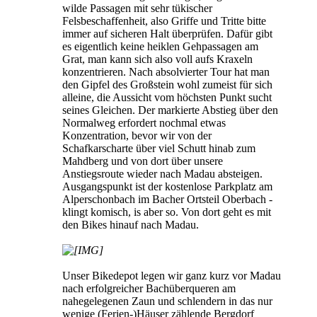
wilde Passagen mit sehr tükischer
Felsbeschaffenheit, also Griffe und Tritte bitte
immer auf sicheren Halt überprüfen. Dafür gibt
es eigentlich keine heiklen Gehpassagen am
Grat, man kann sich also voll aufs Kraxeln
konzentrieren. Nach absolvierter Tour hat man
den Gipfel des Großstein wohl zumeist für sich
alleine, die Aussicht vom höchsten Punkt sucht
seines Gleichen. Der markierte Abstieg über den
Normalweg erfordert nochmal etwas
Konzentration, bevor wir von der
Schafkarscharte über viel Schutt hinab zum
Mahdberg und von dort über unsere
Anstiegsroute wieder nach Madau absteigen.
Ausgangspunkt ist der kostenlose Parkplatz am
Alperschonbach im Bacher Ortsteil Oberbach -
klingt komisch, is aber so. Von dort geht es mit
den Bikes hinauf nach Madau.
Unser Bikedepot legen wir ganz kurz vor Madau
nach erfolgreicher Bachüberqueren am
nahegelegenen Zaun und schlendern in das nur
wenige (Ferien-)Häuser zählende Bergdorf