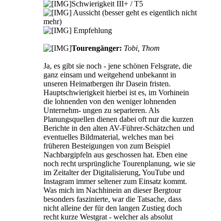
Schwierigkeit III+ / T5
Aussicht (besser geht es eigentlich nicht
mehr)
Empfehlung
Tourengänger:
Tobi, Thom
Ja, es gibt sie noch - jene schönen Felsgrate, die
ganz einsam und weitgehend unbekannt in
unseren Heimatbergen ihr Dasein fristen.
Hauptschwierigkeit hierbei ist es, im Vorhinein
die lohnenden von den weniger lohnenden
Unternehm- ungen zu separieren. Als
Planungsquellen dienen dabei oft nur die kurzen
Berichte in den alten AV-Führer-Schätzchen und
eventuelles Bildmaterial, welches man bei
früheren Besteigungen von zum Beispiel
Nachbargipfeln aus geschossen hat. Eben eine
noch recht ursprüngliche Tourenplanung, wie sie
im Zeitalter der Digitalisierung, YouTube und
Instagram immer seltener zum Einsatz kommt.
Was mich im Nachhinein an dieser Bergtour
besonders faszinierte, war die Tatsache, dass
nicht alleine der für den langen Zustieg doch
recht kurze Westgrat - welcher als absolut