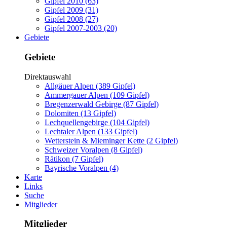
Gipfel 2010 (63)
Gipfel 2009 (31)
Gipfel 2008 (27)
Gipfel 2007-2003 (20)
Gebiete
Gebiete
Direktauswahl
Allgäuer Alpen (389 Gipfel)
Ammergauer Alpen (109 Gipfel)
Bregenzerwald Gebirge (87 Gipfel)
Dolomiten (13 Gipfel)
Lechquellengebirge (104 Gipfel)
Lechtaler Alpen (133 Gipfel)
Wetterstein & Mieminger Kette (2 Gipfel)
Schweizer Voralpen (8 Gipfel)
Rätikon (7 Gipfel)
Bayrische Voralpen (4)
Karte
Links
Suche
Mitglieder
Mitglieder