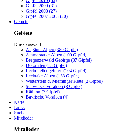
Gipfel 2010 (63)
Gipfel 2009 (31)
Gipfel 2008 (27)
Gipfel 2007-2003 (20)
Gebiete
Gebiete
Direktauswahl
Allgäuer Alpen (389 Gipfel)
Ammergauer Alpen (109 Gipfel)
Bregenzerwald Gebirge (87 Gipfel)
Dolomiten (13 Gipfel)
Lechquellengebirge (104 Gipfel)
Lechtaler Alpen (133 Gipfel)
Wetterstein & Mieminger Kette (2 Gipfel)
Schweizer Voralpen (8 Gipfel)
Rätikon (7 Gipfel)
Bayrische Voralpen (4)
Karte
Links
Suche
Mitglieder
Mitglieder