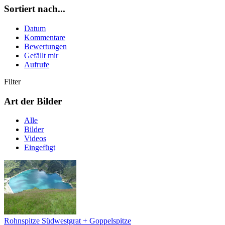
Sortiert nach...
Datum
Kommentare
Bewertungen
Gefällt mir
Aufrufe
Filter
Art der Bilder
Alle
Bilder
Videos
Eingefügt
Rohnspitze Südwestgrat + Goppelspitze