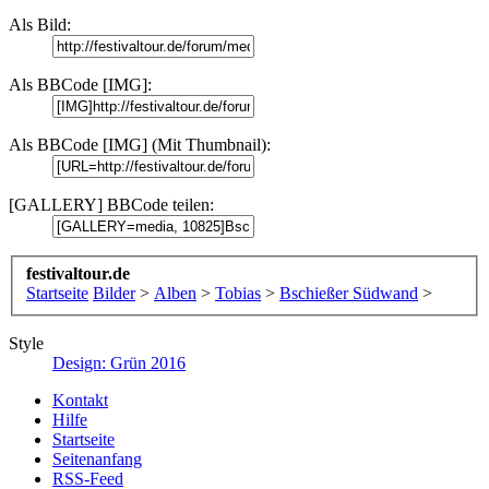
Als Bild:
Als BBCode [IMG]:
Als BBCode [IMG] (Mit Thumbnail):
[GALLERY] BBCode teilen:
festivaltour.de
Startseite
Bilder
>
Alben
>
Tobias
>
Bschießer Südwand
>
Style
Design: Grün 2016
Kontakt
Hilfe
Startseite
Seitenanfang
RSS-Feed