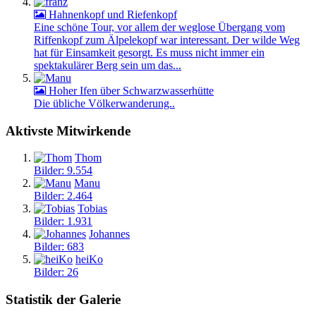
Hahnenkopf und Riefenkopf
Eine schöne Tour, vor allem der weglose Übergang vom
Riffenkopf zum Älpelekopf war interessant. Der wilde Weg
hat für Einsamkeit gesorgt. Es muss nicht immer ein
spektakulärer Berg sein um das...
Hoher Ifen über Schwarzwasserhütte
Die übliche Völkerwanderung..
Aktivste Mitwirkende
Thom
Bilder: 9.554
Manu
Bilder: 2.464
Tobias
Bilder: 1.931
Johannes
Bilder: 683
heiKo
Bilder: 26
Statistik der Galerie