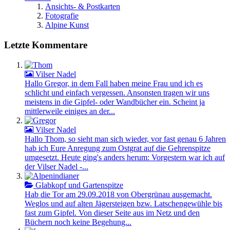
Ansichts- & Postkarten
Fotografie
Alpine Kunst
Letzte Kommentare
Vilser Nadel
Hallo Gregor, in dem Fall haben meine Frau und ich es
schlicht und einfach vergessen. Ansonsten tragen wir uns
meistens in die Gipfel- oder Wandbücher ein. Scheint ja
mittlerweile einiges an der...
Vilser Nadel
Hallo Thom, so sieht man sich wieder, vor fast genau 6 Jahren
hab ich Eure Anregung zum Ostgrat auf die Gehrenspitze
umgesetzt. Heute ging's anders herum: Vorgestern war ich auf
der Vilser Nadel -...
Glabkopf und Gartenspitze
Hab die Tor am 29.09.2018 von Obergrünau ausgemacht.
Weglos und auf alten Jägersteigen bzw. Latschengewühle bis
fast zum Gipfel. Von dieser Seite aus im Netz und den
Büchern noch keine Begehung...