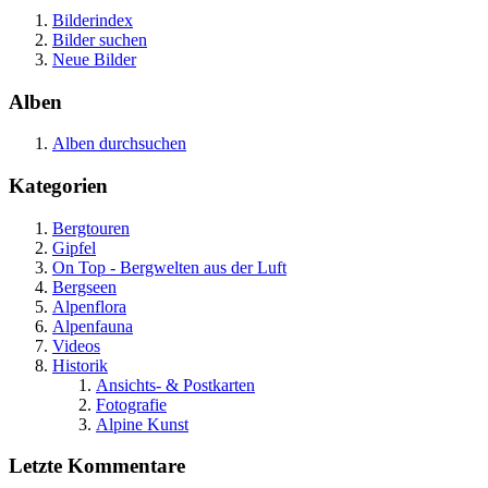
Bilderindex
Bilder suchen
Neue Bilder
Alben
Alben durchsuchen
Kategorien
Bergtouren
Gipfel
On Top - Bergwelten aus der Luft
Bergseen
Alpenflora
Alpenfauna
Videos
Historik
Ansichts- & Postkarten
Fotografie
Alpine Kunst
Letzte Kommentare