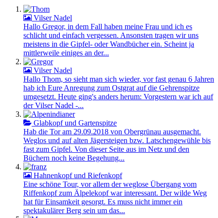
Vilser Nadel
Hallo Gregor, in dem Fall haben meine Frau und ich es
schlicht und einfach vergessen. Ansonsten tragen wir uns
meistens in die Gipfel- oder Wandbücher ein. Scheint ja
mittlerweile einiges an der...
Vilser Nadel
Hallo Thom, so sieht man sich wieder, vor fast genau 6 Jahren
hab ich Eure Anregung zum Ostgrat auf die Gehrenspitze
umgesetzt. Heute ging's anders herum: Vorgestern war ich auf
der Vilser Nadel -...
Glabkopf und Gartenspitze
Hab die Tor am 29.09.2018 von Obergrünau ausgemacht.
Weglos und auf alten Jägersteigen bzw. Latschengewühle bis
fast zum Gipfel. Von dieser Seite aus im Netz und den
Büchern noch keine Begehung...
Hahnenkopf und Riefenkopf
Eine schöne Tour, vor allem der weglose Übergang vom
Riffenkopf zum Älpelekopf war interessant. Der wilde Weg
hat für Einsamkeit gesorgt. Es muss nicht immer ein
spektakulärer Berg sein um das...