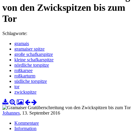
von den Zwickspitzen bis zum
Tor
Schlagworte:
gramais
gramaiser spitze
große schafkarspitze
kleine schafkarspitze
nördliche torspitze
roßkarsee
roßkarturm
südliche torspitze
tor
zwickspitze
Johannes
,
13. September 2016
Kommentare
Information