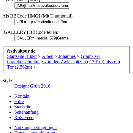
Als BBCode [IMG] (Mit Thumbnail):
[GALLERY] BBCode teilen:
festivaltour.de
Startseite
Bilder
>
Alben
>
Johannes
>
Gramaiser
Gratüberschreitung von den Zwickspitzen (2.301m) bis zum
Tor (2.562m)
>
Style
Design: Grün 2016
Kontakt
Hilfe
Startseite
Seitenanfang
RSS-Feed
Nutzungsbedingungen
Datenschutzerklärung