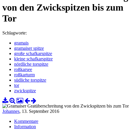
von den Zwickspitzen bis zum
Tor
Schlagworte:
gramais
gramaiser spitze
große schafkarspitze
kleine schafkarspitze
nördliche torspitze
roßkarsee
roßkarturm
südliche torspitze
tor
zwickspitze
Johannes
,
13. September 2016
Kommentare
Information