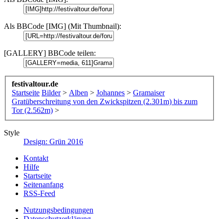
Als BBCode [IMG] (Mit Thumbnail):
[GALLERY] BBCode teilen:
festivaltour.de
Startseite
Bilder
>
Alben
>
Johannes
>
Gramaiser
Gratüberschreitung von den Zwickspitzen (2.301m) bis zum
Tor (2.562m)
>
Style
Design: Grün 2016
Kontakt
Hilfe
Startseite
Seitenanfang
RSS-Feed
Nutzungsbedingungen
Datenschutzerklärung