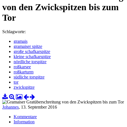
von den Zwickspitzen bis zum
Tor
Schlagworte:
gramais
gramaiser spitze
große schafkarspitze
kleine schafkarspitze
nördliche torspitze
roßkarsee
roßkarturm
südliche torspitze
tor
zwickspitze
Johannes
,
13. September 2016
Kommentare
Information