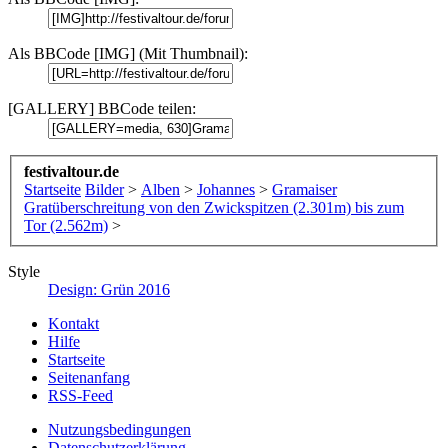
Als BBCode [IMG] (Mit Thumbnail):
[GALLERY] BBCode teilen:
festivaltour.de
Startseite
Bilder
>
Alben
>
Johannes
>
Gramaiser
Gratüberschreitung von den Zwickspitzen (2.301m) bis zum
Tor (2.562m)
>
Style
Design: Grün 2016
Kontakt
Hilfe
Startseite
Seitenanfang
RSS-Feed
Nutzungsbedingungen
Datenschutzerklärung