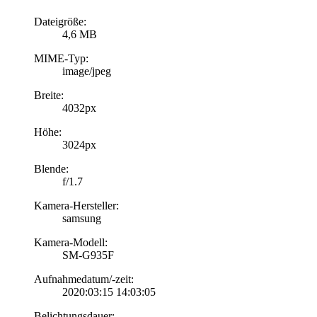
Dateigröße:
4,6 MB
MIME-Typ:
image/jpeg
Breite:
4032px
Höhe:
3024px
Blende:
f/1.7
Kamera-Hersteller:
samsung
Kamera-Modell:
SM-G935F
Aufnahmedatum/-zeit:
2020:03:15 14:03:05
Belichtungsdauer: