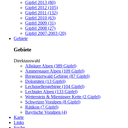
Gipfel 2013 (80)
Gipfel 2012 (105)
Gipfel 2011 (132)
Gipfel 2010 (63)
Gipfel 2009 (31)
Gipfel 2008 (27)
Gipfel 2007-2003 (20)
Gebiete
Gebiete
Direktauswahl
Allgäuer Alpen (389 Gipfel)
Ammergauer Alpen (109 Gipfel)
Bregenzerwald Gebirge (87 Gipfel)
Dolomiten (13 Gipfel)
Lechquellengebirge (104 Gipfel)
Lechtaler Alpen (133 Gipfel)
Wetterstein & Mieminger Kette (2 Gipfel)
Schweizer Voralpen (8 Gipfel)
Rätikon (7 Gipfel)
Bayrische Voralpen (4)
Karte
Links
Suche