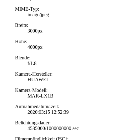
MIME-Typ:
image/jpeg
Breite:
3000px
Höhe:
4000px
Blende:
f/1.8
Kamera-Hersteller:
HUAWEI
Kamera-Modell:
MAR-LX1B
Aufnahmedatum/-zeit:
2020:03:15 12:52:39
Belichtungsdauer:
4535000/1000000000 sec
Filmempfindlichkeit (ISO):