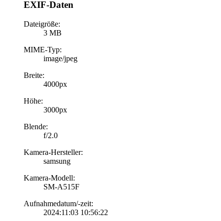
EXIF-Daten
Dateigröße:
3 MB
MIME-Typ:
image/jpeg
Breite:
4000px
Höhe:
3000px
Blende:
f/2.0
Kamera-Hersteller:
samsung
Kamera-Modell:
SM-A515F
Aufnahmedatum/-zeit:
2024:11:03 10:56:22