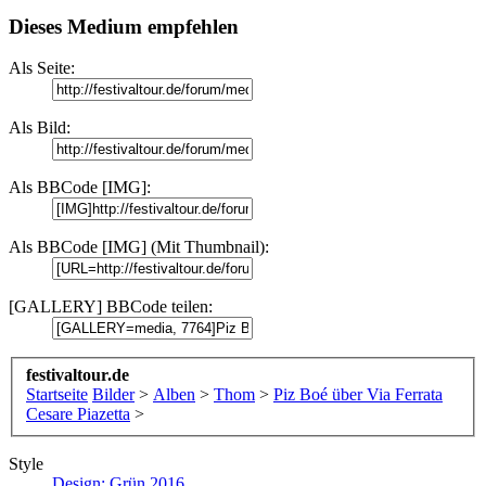
Dieses Medium empfehlen
Als Seite:
Als Bild:
Als BBCode [IMG]:
Als BBCode [IMG] (Mit Thumbnail):
[GALLERY] BBCode teilen:
festivaltour.de
Startseite
Bilder
>
Alben
>
Thom
>
Piz Boé über Via Ferrata
Cesare Piazetta
>
Style
Design: Grün 2016