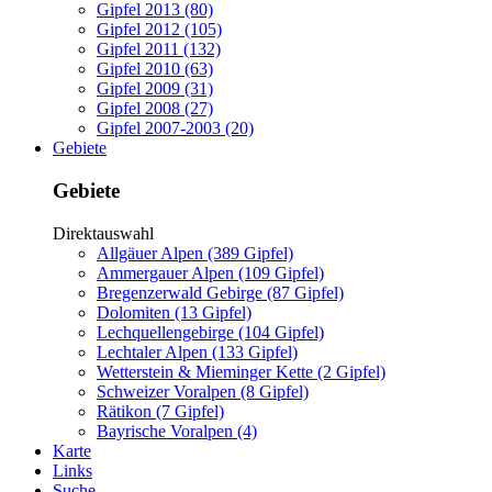
Gipfel 2013 (80)
Gipfel 2012 (105)
Gipfel 2011 (132)
Gipfel 2010 (63)
Gipfel 2009 (31)
Gipfel 2008 (27)
Gipfel 2007-2003 (20)
Gebiete
Gebiete
Direktauswahl
Allgäuer Alpen (389 Gipfel)
Ammergauer Alpen (109 Gipfel)
Bregenzerwald Gebirge (87 Gipfel)
Dolomiten (13 Gipfel)
Lechquellengebirge (104 Gipfel)
Lechtaler Alpen (133 Gipfel)
Wetterstein & Mieminger Kette (2 Gipfel)
Schweizer Voralpen (8 Gipfel)
Rätikon (7 Gipfel)
Bayrische Voralpen (4)
Karte
Links
Suche