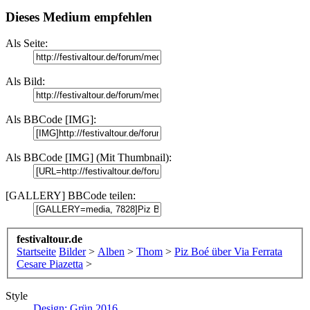
Dieses Medium empfehlen
Als Seite:
Als Bild:
Als BBCode [IMG]:
Als BBCode [IMG] (Mit Thumbnail):
[GALLERY] BBCode teilen:
festivaltour.de
Startseite
Bilder
>
Alben
>
Thom
>
Piz Boé über Via Ferrata
Cesare Piazetta
>
Style
Design: Grün 2016