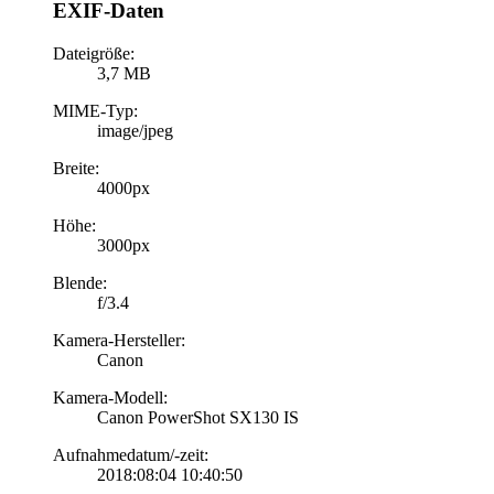
EXIF-Daten
Dateigröße:
3,7 MB
MIME-Typ:
image/jpeg
Breite:
4000px
Höhe:
3000px
Blende:
f/3.4
Kamera-Hersteller:
Canon
Kamera-Modell:
Canon PowerShot SX130 IS
Aufnahmedatum/-zeit:
2018:08:04 10:40:50