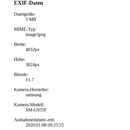
EXIF-Daten
Dateigröße:
5 MB
MIME-Typ:
image/jpeg
Breite:
4032px
Höhe:
3024px
Blende:
f/1.7
Kamera-Hersteller:
samsung
Kamera-Modell:
SM-G935F
Aufnahmedatum/-zeit:
2020:01:08 09:25:55