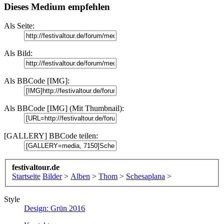
Dieses Medium empfehlen
Als Seite:
Als Bild:
Als BBCode [IMG]:
Als BBCode [IMG] (Mit Thumbnail):
[GALLERY] BBCode teilen:
festivaltour.de
Startseite
Bilder
>
Alben
>
Thom
>
Schesaplana
>
Style
Design: Grün 2016