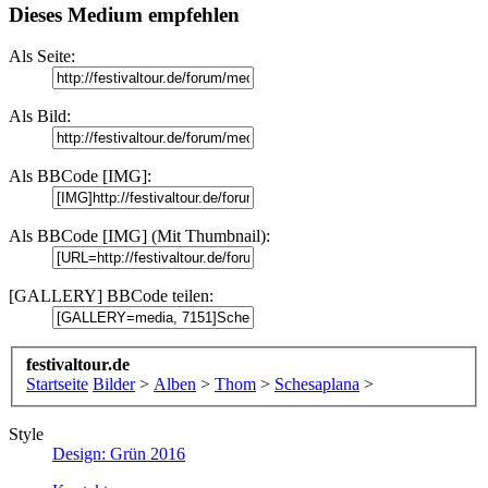
Dieses Medium empfehlen
Als Seite:
Als Bild:
Als BBCode [IMG]:
Als BBCode [IMG] (Mit Thumbnail):
[GALLERY] BBCode teilen:
festivaltour.de
Startseite
Bilder
>
Alben
>
Thom
>
Schesaplana
>
Style
Design: Grün 2016