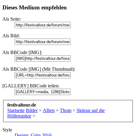
Dieses Medium empfehlen
Als Seite:
Als Bild:
Als BBCode [IMG]:
Als BBCode [IMG] (Mit Thumbnail):
[GALLERY] BBCode teilen:
festivaltour.de
Startseite
Bilder
>
Alben
>
Thom
>
Skitour auf die
Höllenspitze
>
Style
Design: Grün 2016