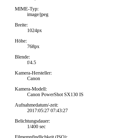
MIME-Typ:
image/jpeg
Breite:
1024px
Höhe:
768px
Blende:
f/4.5
Kamera-Hersteller:
Canon
Kamera-Modell:
Canon PowerShot SX130 IS
Aufnahmedatum/-zeit:
2017:05:27 07:43:27
Belichtungsdauer:
1/400 sec
Filmempfindlichkeit (ISO):