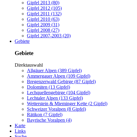
Gipfel 2013 (80)
Gipfel 2012 (105)
Gipfel 2011 (132)
Gipfel 2010 (63)
Gipfel 2009 (31)
Gipfel 2008 (27)
Gipfel 2007-2003 (20)
Gebiete
Gebiete
Direktauswahl
Allgäuer Alpen (389 Gipfel)
Ammergauer Alpen (109 Gipfel)
Bregenzerwald Gebirge (87 Gipfel)
Dolomiten (13 Gipfel)
Lechquellengebirge (104 Gipfel)
Lechtaler Alpen (133 Gipfel)
Wetterstein & Mieminger Kette (2 Gipfel)
Schweizer Voralpen (8 Gipfel)
Rätikon (7 Gipfel)
Bayrische Voralpen (4)
Karte
Links
Suche