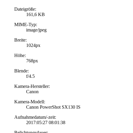
Dateigröße:
161,6 KB
MIME-Typ:
image/jpeg
Breite:
1024px
Höhe:
768px
Blende:
f/4.5
Kamera-Hersteller:
Canon
Kamera-Modell:
Canon PowerShot SX130 IS
Aufnahmedatum/-zeit:
2017:05:27 08:01:38
Belichtungsdauer: