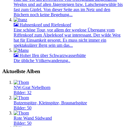
Weglos und auf alten Jägersteigen bzw. Latschengewühle bis
fast zum Gipfel. Von dieser Seite aus im Netz und den
Büchern noch keine Begehung...
Hahnenkopf und Riefenkopf
Eine schöne Tour, vor allem der weglose Übergang vom
Riffenkopf zum Älpelekopf war interessant. Der wilde Weg
hat für Einsamkeit gesorgt. Es muss nicht immer ein
spektakulärer Berg sein um das...
Hoher Ifen über Schwarzwasserhütte
Die übliche Völkerwanderung..
Aktuellste Alben
NW-Grat Nebelhorn
Bilder: 32
Butzenspitze, Kleinspitze, Braunarlspitze
Bilder: 50
Rote Wand Südwand
Bilder: 50