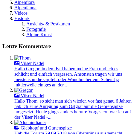
Alpenflora
Alpenfauna
Videos
Historik
Ansichts- & Postkarten
Fotografie
Alpine Kunst
Letzte Kommentare
Vilser Nadel
Hallo Gregor, in dem Fall haben meine Frau und ich es
schlicht und einfach vergessen. Ansonsten tragen wir uns
meistens in die Gipfel- oder Wandbücher ein. Scheint ja
mittlerweile einiges an der...
Vilser Nadel
Hallo Thom, so sieht man sich wieder, vor fast genau 6 Jahren
hab ich Eure Anregung zum Ostgrat auf die Gehrenspitze
umgesetzt. Heute ging's anders herum: Vorgestern war ich auf
der Vilser Nadel -...
Glabkopf und Gartenspitze
Hab die Tor am 29.09.2018 von Obergrünau ausgemacht.