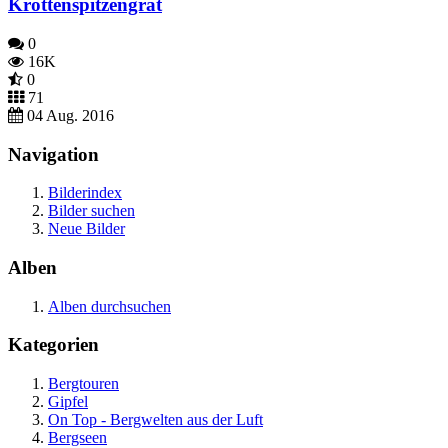
Krottenspitzengrat
0
16K
0
71
04 Aug. 2016
Navigation
Bilderindex
Bilder suchen
Neue Bilder
Alben
Alben durchsuchen
Kategorien
Bergtouren
Gipfel
On Top - Bergwelten aus der Luft
Bergseen