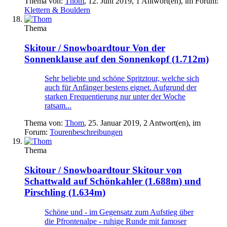
Thema von:
Thom
,
12. Juni 2019
, 1 Antwort(en), im Forum:
Klettern & Bouldern
Thema
Skitour / Snowboardtour
Von der
Sonnenklause auf den Sonnenkopf (1.712m)
Sehr beliebte und schöne Spritztour, welche sich
auch für Anfänger bestens eignet. Aufgrund der
starken Frequentierung nur unter der Woche
ratsam...
Thema von:
Thom
,
25. Januar 2019
, 2 Antwort(en), im
Forum:
Tourenbeschreibungen
Thema
Skitour / Snowboardtour
Skitour von
Schattwald auf Schönkahler (1.688m) und
Pirschling (1.634m)
Schöne und - im Gegensatz zum Aufstieg über
die Pfrontenalpe - ruhige Runde mit famoser