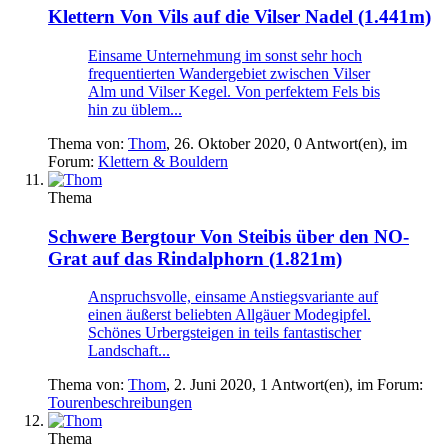
Klettern
Von Vils auf die Vilser Nadel (1.441m)
Einsame Unternehmung im sonst sehr hoch
frequentierten Wandergebiet zwischen Vilser
Alm und Vilser Kegel. Von perfektem Fels bis
hin zu üblem...
Thema von:
Thom
,
26. Oktober 2020
, 0 Antwort(en), im
Forum:
Klettern & Bouldern
Thema
Schwere Bergtour
Von Steibis über den NO-
Grat auf das Rindalphorn (1.821m)
Anspruchsvolle, einsame Anstiegsvariante auf
einen äußerst beliebten Allgäuer Modegipfel.
Schönes Urbergsteigen in teils fantastischer
Landschaft...
Thema von:
Thom
,
2. Juni 2020
, 1 Antwort(en), im Forum:
Tourenbeschreibungen
Thema