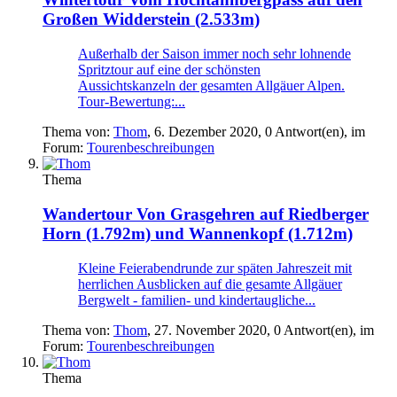
Großen Widderstein (2.533m)
Außerhalb der Saison immer noch sehr lohnende
Spritztour auf eine der schönsten
Aussichtskanzeln der gesamten Allgäuer Alpen.
Tour-Bewertung:...
Thema von:
Thom
,
6. Dezember 2020
, 0 Antwort(en), im
Forum:
Tourenbeschreibungen
Thema
Wandertour
Von Grasgehren auf Riedberger
Horn (1.792m) und Wannenkopf (1.712m)
Kleine Feierabendrunde zur späten Jahreszeit mit
herrlichen Ausblicken auf die gesamte Allgäuer
Bergwelt - familien- und kindertaugliche...
Thema von:
Thom
,
27. November 2020
, 0 Antwort(en), im
Forum:
Tourenbeschreibungen
Thema