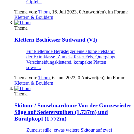
Gipfel...
Thema von:
Thom
,
16. Juli 2023
, 0 Antwort(en), im Forum:
Klettern & Bouldern
Thema
Klettern
Bschiesser Südwand (VI)
Für kletternde Bergsteiger eine alpine Felsfahrt
der Extraklasse. Zumeist fester Fels, Quergänge,
Verschneidungskletterei, kompakte Platten
sowie...
Thema von:
Thom
,
6. Juni 2022
, 0 Antwort(en), im Forum:
Klettern & Bouldern
Thema
Skitour / Snowboardtour
Von der Gunzesrieder
Säge auf Sedererstuiben (1.737m) und
Buralpkopf (1.772m)
Zumeist stille, etwas weitere Skitour auf zwei