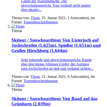
Gipfel der Nagelfluhkette. Die
abwechslungsreiche Tour verläuft nicht immer
über ideales...
Thema von:
Thom
,
25. Januar 2021
, 1 Antwort(en), im
Forum:
Tourenbeschreibungen
Thema
Skitour / Snowboardtour
Von Unterjoch auf
Jochschrofen (1.625m), Spießer (1.651m) und
Großer Hirschberg (1.644m)
Sehr lohnende und abwechslungsreiche Runde
über drei kleine Allgäuer Gipfel, der Aufstieg
zum Jochschrofen ist steil und verlangt sichere...
Thema von:
Thom
,
21. Januar 2021
, 0 Antwort(en), im
Forum:
Tourenbeschreibungen
Thema
Skitour / Snowboardtour
Von Baad auf das
Grünhorn (2.039m)