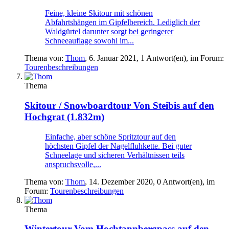
Feine, kleine Skitour mit schönen
Abfahrtshängen im Gipfelbereich. Lediglich der
Waldgürtel darunter sorgt bei geringerer
Schneeauflage sowohl im...
Thema von:
Thom
,
6. Januar 2021
, 1 Antwort(en), im Forum:
Tourenbeschreibungen
Thema
Skitour / Snowboardtour
Von Steibis auf den
Hochgrat (1.832m)
Einfache, aber schöne Spritztour auf den
höchsten Gipfel der Nagelfluhkette. Bei guter
Schneelage und sicheren Verhältnissen teils
anspruchsvolle,...
Thema von:
Thom
,
14. Dezember 2020
, 0 Antwort(en), im
Forum:
Tourenbeschreibungen
Thema
Wintertour
Vom Hochtannbergpass auf den