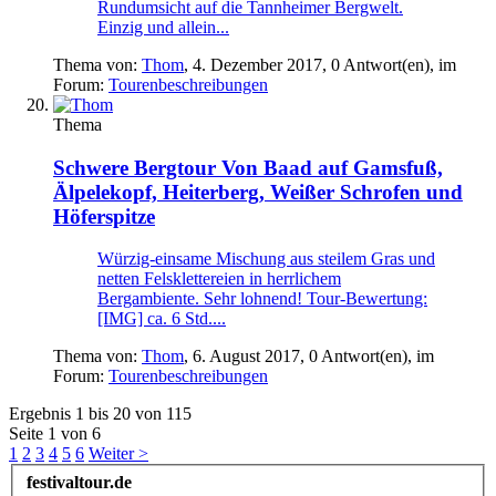
Rundumsicht auf die Tannheimer Bergwelt.
Einzig und allein...
Thema von:
Thom
,
4. Dezember 2017
, 0 Antwort(en), im
Forum:
Tourenbeschreibungen
Thema
Schwere Bergtour
Von Baad auf Gamsfuß,
Älpelekopf, Heiterberg, Weißer Schrofen und
Höferspitze
Würzig-einsame Mischung aus steilem Gras und
netten Felsklettereien in herrlichem
Bergambiente. Sehr lohnend! Tour-Bewertung:
[IMG] ca. 6 Std....
Thema von:
Thom
,
6. August 2017
, 0 Antwort(en), im
Forum:
Tourenbeschreibungen
Ergebnis 1 bis 20 von 115
Seite 1 von 6
1
2
3
4
5
6
Weiter >
festivaltour.de