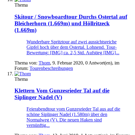
Thema
Skitour / Snowboardtour
Durchs Ostertal auf
Bleicherhorn (1.669m) und Höllritzeck
(1.669m)
Wunderbare Spritztour auf zwei aussichtsreiche
Gipfel hoch über dem Ostertal. Lohnend. Tour-
Bewertung: [IMG] ca. 2,5 Std. Aufstieg [IMG]...
Thema von:
Thom
,
9. Februar 2020
, 0 Antwort(en), im
Forum:
Tourenbeschreibungen
Thema
Klettern
Vom Gunzesrieder Tal auf die
Siplinger Nadel (V)
Feierabendtour vom Gunzesrieder Tal aus auf die
schöne Siplinger Nadel (1.580m) über den
Normalweg (V). Die neuen Haken sind
vernünftig...