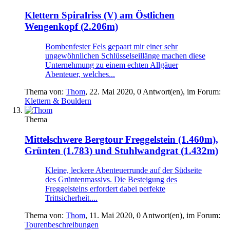
Klettern
Spiralriss (V) am Östlichen
Wengenkopf (2.206m)
Bombenfester Fels gepaart mir einer sehr
ungewöhnlichen Schlüsselseillänge machen diese
Unternehmung zu einem echten Allgäuer
Abenteuer, welches...
Thema von:
Thom
,
22. Mai 2020
, 0 Antwort(en), im Forum:
Klettern & Bouldern
Thema
Mittelschwere Bergtour
Freggelstein (1.460m),
Grünten (1.783) und Stuhlwandgrat (1.432m)
Kleine, leckere Abenteuerrunde auf der Südseite
des Grüntenmassivs. Die Besteigung des
Freggelsteins erfordert dabei perfekte
Trittsicherheit....
Thema von:
Thom
,
11. Mai 2020
, 0 Antwort(en), im Forum:
Tourenbeschreibungen