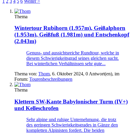
1
2
3
4
5
6
Weiter >
Thema
Wintertour
Rubihorn (1.957m), Geißalphorn
(1.953m), Geißfuß (1.981m) und Entschenkopf
(2.043m)
Genuss- und aussichtsreiche Rundtour, welche in
diesem Schwierigkeitsgrad seines gleichen sucht.
Bei winterlichen Verhältnissen sehr gute...
Thema von:
Thom
,
6. Oktober 2024
, 0 Antwort(en), im
Forum:
Tourenbeschreibungen
Thema
Klettern
SW-Kante Babylonischer Turm (IV+)
und Kelleschrofen
Sehr alpine und ruhige Unternehmung, die trotz
des geringen Schwierigkeitsgrades in Gänze den
kompletten Alpinisten fordert. Die beiden