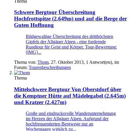
Thema
Schwere Bergtour
Überschreitung
Hochfrottspitze (2.649m) und auf die Berge der
Guten Hoffnung
Bildgewaltige Überschreitung des dritthöchsten
Gipfels der Allgäuer Alpen - eine fordernde
Rundtour für Geist und Körper. Tour-Bewertung:
[IMG]...
Thema von:
Thom
,
27. Oktober 2013
, 1 Antwort(en), im
Forum:
Tourenbeschreibungen
Thema
Mittelschwere Bergtour
Von Oberstdorf über
die Kemptner Hütte auf Mädelegabel (2.645m)
und Kratzer (2.427m)
Große und eindrucksvolle Wanderunternehmung
im Herzen der Allgäuer Alpen. Aufgrund der
hochfrequentierten Bergwege nur an
Wochentagen wirklich zu...